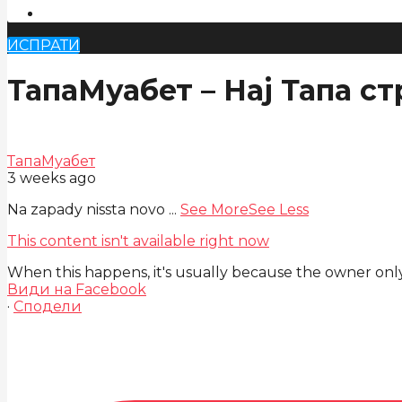
ИСПРАТИ
ТапаМуабет – Нај Тапа ст
ТапаМуабет
3 weeks ago
Na zapady nissta novo
...
See More
See Less
This content isn't available right now
When this happens, it's usually because the owner only 
Види на Facebook
·
Сподели