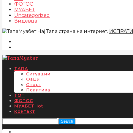
ФОТОС
МУАБЕТ
Uncategorized
Видевца
Нај Тапа страна на интернет.
ИСПРАТ
ТАПА
Ситуации
Фаци
Спорт
Политика
ТОП
ФОТОС
МУАБЕТ
Hot
Контакт
Search