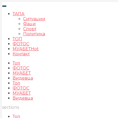
ТАПА
Ситуации
Фаци
Спорт
Политика
ТОП
ФОТОС
МУАБЕТ
Hot
Контакт
Топ
ФОТОС
МУАБЕТ
Видевца
Топ
ФОТОС
МУАБЕТ
Видевца
sections
Топ