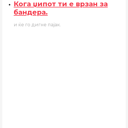
Кога џипот ти е врзан за
бандера.
и ќе го дигне пајак.