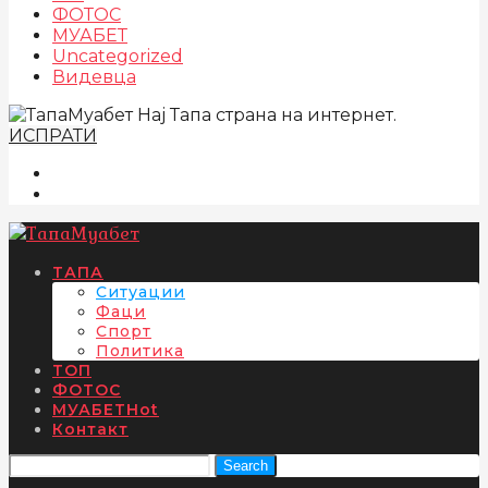
ФОТОС
МУАБЕТ
Uncategorized
Видевца
Нај Тапа страна на интернет.
ИСПРАТИ
ТАПА
Ситуации
Фаци
Спорт
Политика
ТОП
ФОТОС
МУАБЕТ
Hot
Контакт
Search