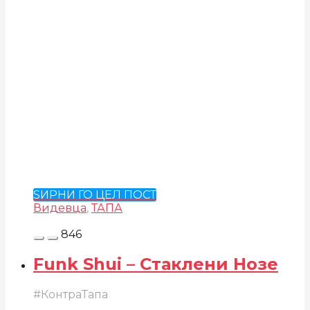
ЅИРНИ ГО ЦЕЛ ПОСТ
Видевца
,
ТАПА
846
Funk Shui – Стаклени Нозе
#КонтраТапа