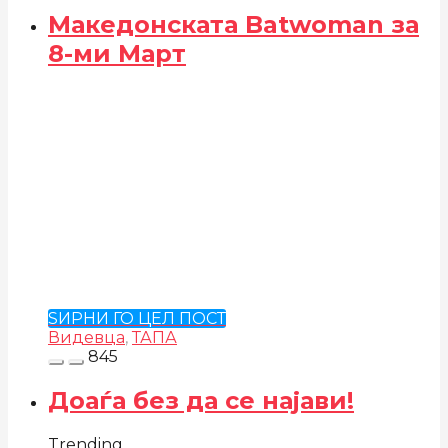
Македонската Batwoman за
8-ми Март
ЅИРНИ ГО ЦЕЛ ПОСТ
Видевца
,
ТАПА
845
Доаѓа без да се најави!
Trending