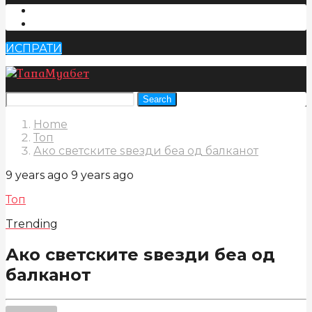
ИСПРАТИ
Search
Home
Топ
Ако светските ѕвезди беа од балканот
9 years ago
9 years ago
Топ
Trending
Ако светските ѕвезди беа од
балканот