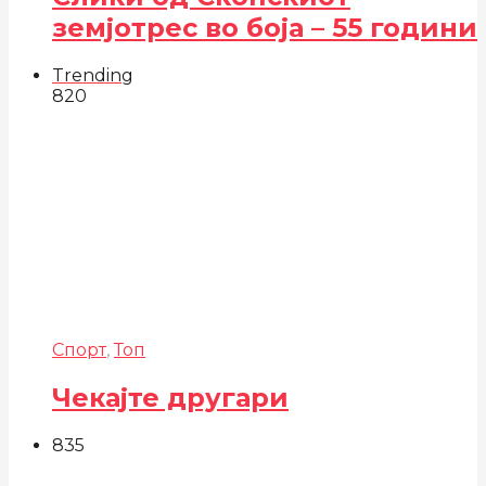
земјотрес во боја – 55 години
Trending
820
Спорт
,
Топ
Чекајте другари
835