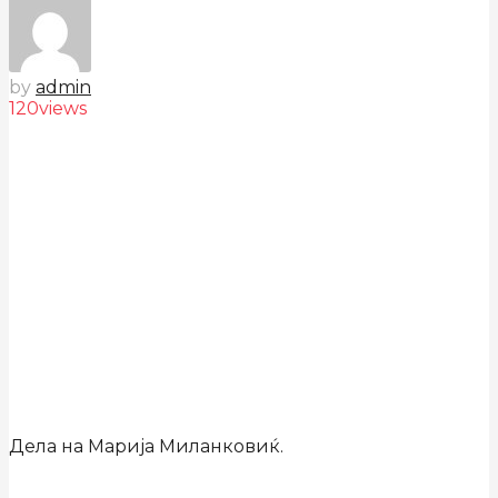
by
admin
120
views
Дела на Марија Миланковиќ.