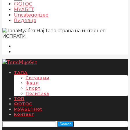
ФОТОС
МУАБЕТ
Uncategorized
Видевца
Нај Тапа страна на интернет.
ИСПРАТИ
ТАПА
Ситуации
Фаци
Спорт
Политика
ТОП
ФОТОС
МУАБЕТ
Hot
Контакт
Search