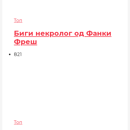
Топ
Биги некролог од Фанки
Фреш
821
Топ