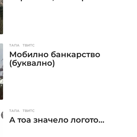
ТАПА
,
ТВИТС
Мобилно банкарство
(буквално)
ТАПА
,
ТВИТС
А тоа значело логото…