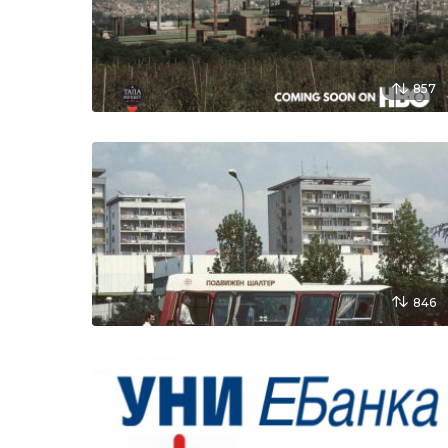
n
857
846