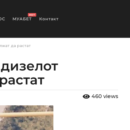
HOT
ОС
МУАБЕТ
Контакт
лжат да растат
 дизелот
растат
460
views