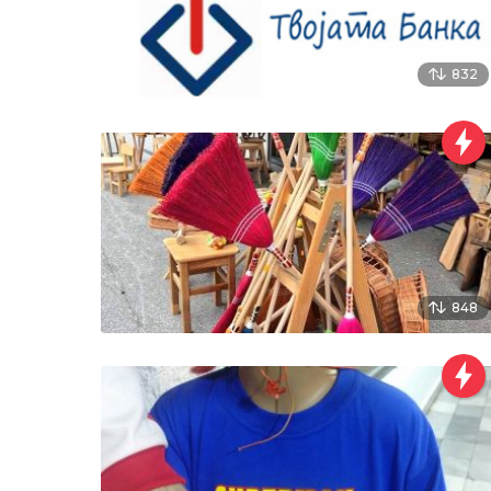
832
848