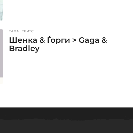
ТАПА
,
ТВИТС
Шенка & Ѓорги > Gaga &
Bradley