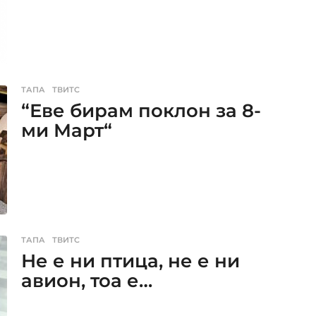
ТАПА
,
ТВИТС
“Еве бирам поклон за 8-
ми Март“
ТАПА
,
ТВИТС
Не е ни птица, не е ни
авион, тоа е…