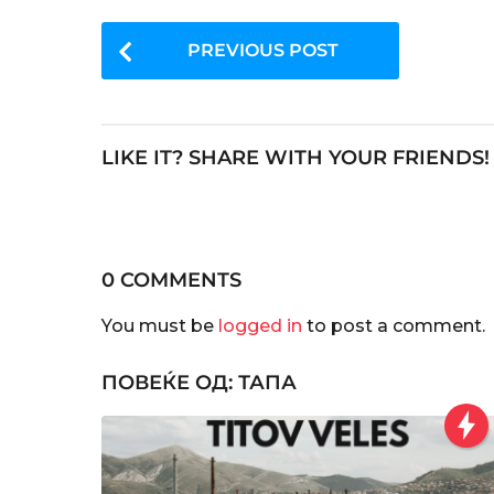
P
PREVIOUS POST
o
s
t
LIKE IT? SHARE WITH YOUR FRIENDS!
P
a
g
i
0 COMMENTS
n
You must be
logged in
to post a comment.
a
ПОВЕЌЕ ОД:
ТАПА
t
i
o