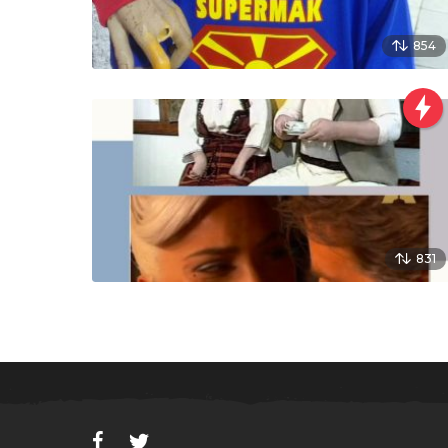
854
831