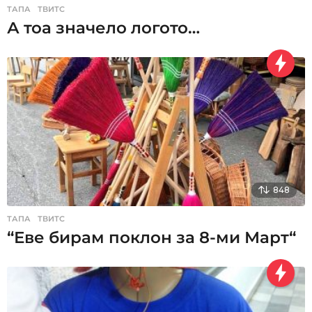
ТАПА
,
ТВИТС
А тоа значело логото…
848
ТАПА
,
ТВИТС
“Еве бирам поклон за 8-ми Март“