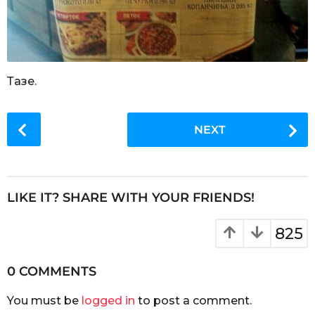
Тазе.
P
NEXT
o
s
t
P
LIKE IT? SHARE WITH YOUR FRIENDS!
a
g
825
i
n
0 COMMENTS
a
You must be
logged in
to post a comment.
t