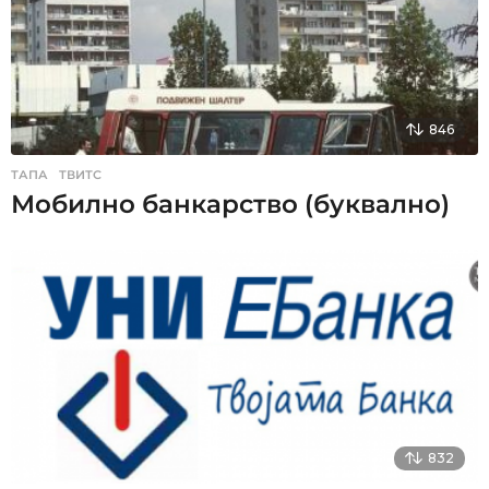
846
ТАПА
,
ТВИТС
Мобилно банкарство (буквално)
832