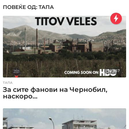
i
ПОВЕЌЕ ОД:
ТАПА
o
n
857
ТАПА
За сите фанови на Чернобил,
наскоро…