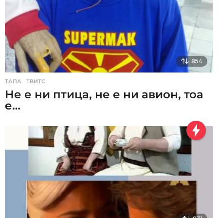
854
ТАПА
,
ТВИТС
Не е ни птица, не е ни авион, тоа
е…