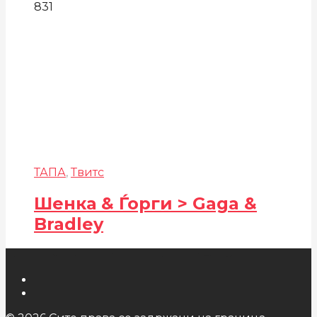
831
ТАПА
,
Твитс
Шенка & Ѓорги > Gaga &
Bradley