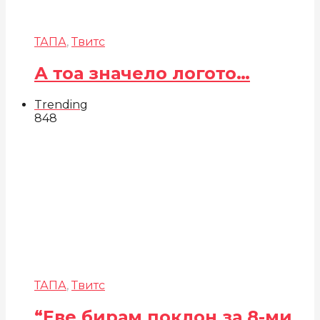
ТАПА
,
Твитс
А тоа значело логото…
Trending
848
ТАПА
,
Твитс
“Еве бирам поклон за 8-ми