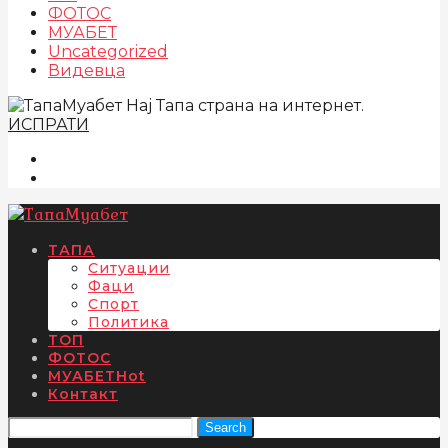
ФОТОС
МУАБЕТ
Uncategorized
Видевца
Нај Тапа страна на интернет.
ИСПРАТИ
ТАПА
Ситуации
Фаци
Спорт
Политика
ТОП
ФОТОС
МУАБЕТ
Hot
Контакт
Search