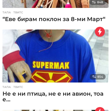
848
ТАПА
,
ТВИТС
“Еве бирам поклон за 8-ми Март“
854
ТАПА
,
ТВИТС
Не е ни птица, не е ни авион, тоа
е…