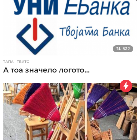
832
ТАПА
,
ТВИТС
А тоа значело логото…