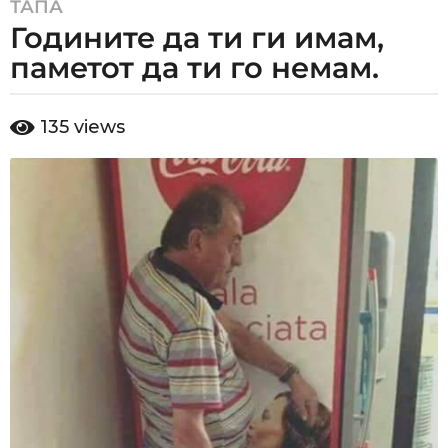
ТАПА
8
Годините да ти ги имам,
y
e
паметот да ти го немам.
a
r
b
135
views
s
y
a
a
d
g
m
o
i
8
n
y
e
a
r
s
a
g
o