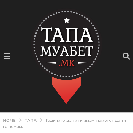
ТАПА
HOME
Годините да ти ги имам, паметот да ти
го немам.