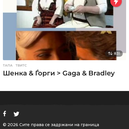
831
ТАПА
,
ТВИТС
Шенка & Ѓорги > Gaga & Bradley
© 2026 Сите права се задржани на граница