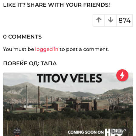
P
LIKE IT? SHARE WITH YOUR FRIENDS!
a
g
874
i
n
0 COMMENTS
a
You must be
logged in
to post a comment.
t
i
ПОВЕЌЕ ОД:
ТАПА
o
n
857