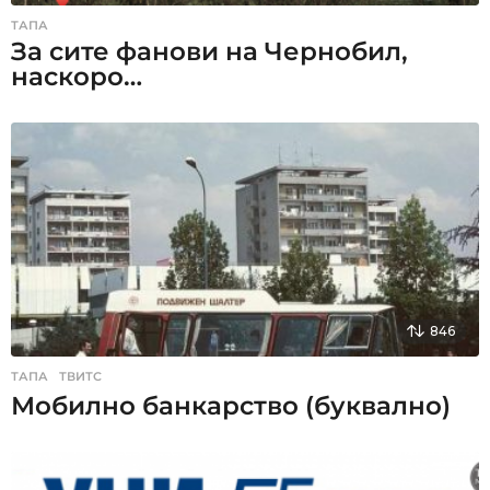
ТАПА
За сите фанови на Чернобил,
наскоро…
846
ТАПА
,
ТВИТС
Мобилно банкарство (буквално)