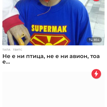
854
ТАПА
,
ТВИТС
Не е ни птица, не е ни авион, тоа
е…