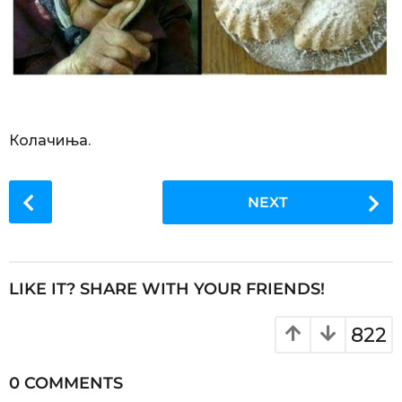
Колачиња.
P
NEXT
o
s
t
P
LIKE IT? SHARE WITH YOUR FRIENDS!
a
g
822
i
n
0 COMMENTS