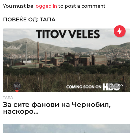
a
You must be
logged in
to post a comment.
t
i
ПОВЕЌЕ ОД:
ТАПА
o
n
857
ТАПА
За сите фанови на Чернобил,
наскоро…