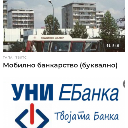
846
ТАПА
,
ТВИТС
Мобилно банкарство (буквално)