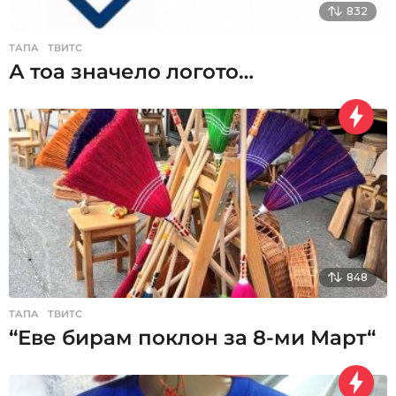
832
ТАПА
,
ТВИТС
А тоа значело логото…
848
ТАПА
,
ТВИТС
“Еве бирам поклон за 8-ми Март“