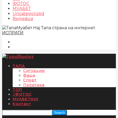
ФОТОС
МУАБЕТ
Uncategorized
Видевца
Нај Тапа страна на интернет.
ИСПРАТИ
ТАПА
Ситуации
Фаци
Спорт
Политика
ТОП
ФОТОС
МУАБЕТ
Hot
Контакт
Search