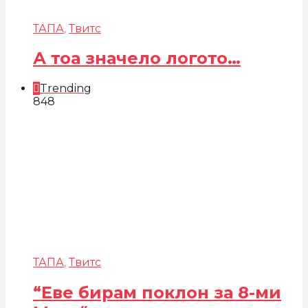
ТАПА
,
Твитс
А тоа значело логото…
Trending
848
ТАПА
,
Твитс
“Еве бирам поклон за 8-ми