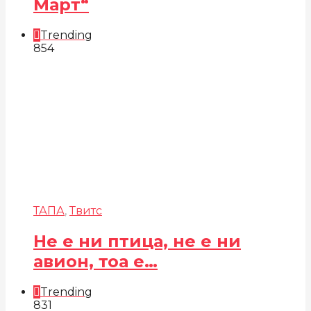
Март“
Trending
854
ТАПА
,
Твитс
Не е ни птица, не е ни
авион, тоа е…
Trending
831