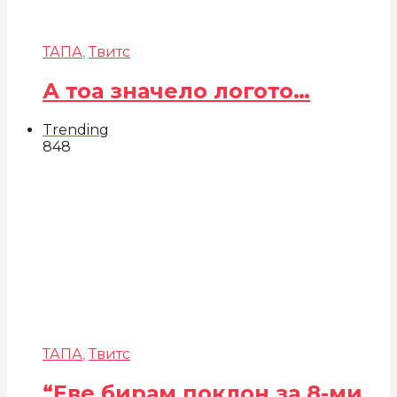
ТАПА
,
Твитс
А тоа значело логото…
Trending
848
ТАПА
,
Твитс
“Еве бирам поклон за 8-ми