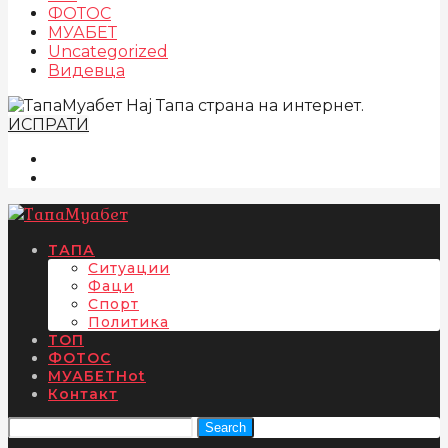
ФОТОС
МУАБЕТ
Uncategorized
Видевца
Нај Тапа страна на интернет.
ИСПРАТИ
ТАПА
Ситуации
Фаци
Спорт
Политика
ТОП
ФОТОС
МУАБЕТ
Hot
Контакт
Search