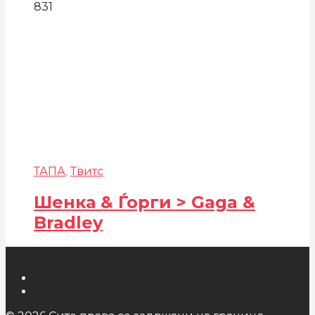
831
ТАПА
,
Твитс
Шенка & Ѓорги > Gaga &
Bradley