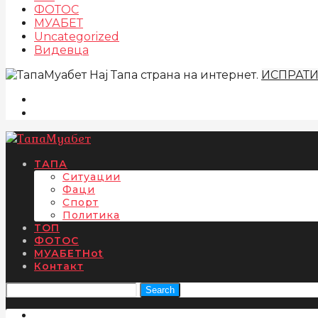
ФОТОС
МУАБЕТ
Uncategorized
Видевца
Нај Тапа страна на интернет.
ИСПРАТ
ТАПА
Ситуации
Фаци
Спорт
Политика
ТОП
ФОТОС
МУАБЕТ
Hot
Контакт
Search