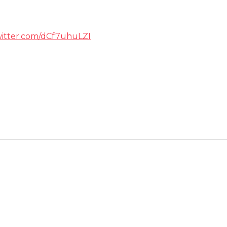
witter.com/dCf7uhuLZI