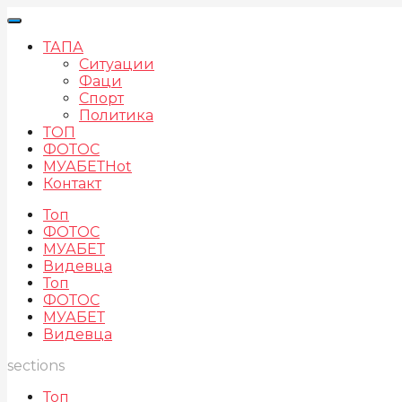
ТАПА
Ситуации
Фаци
Спорт
Политика
ТОП
ФОТОС
МУАБЕТ
Hot
Контакт
Топ
ФОТОС
МУАБЕТ
Видевца
Топ
ФОТОС
МУАБЕТ
Видевца
sections
Топ