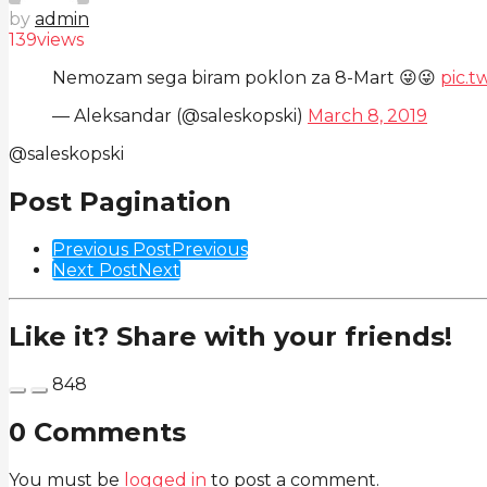
by
admin
139
views
Nemozam sega biram poklon za 8-Mart 😜😜
pic.t
— Aleksandar (@saleskopski)
March 8, 2019
@saleskopski
Post Pagination
Previous Post
Previous
Next Post
Next
Like it? Share with your friends!
848
0 Comments
You must be
logged in
to post a comment.