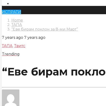
ИСПРАТИ
Home
ТАПА
“Еве бирам поклон за 8-ми Март“
7 years ago
7 years ago
ТАПА
,
Твитс
Trending
“Еве бирам покло