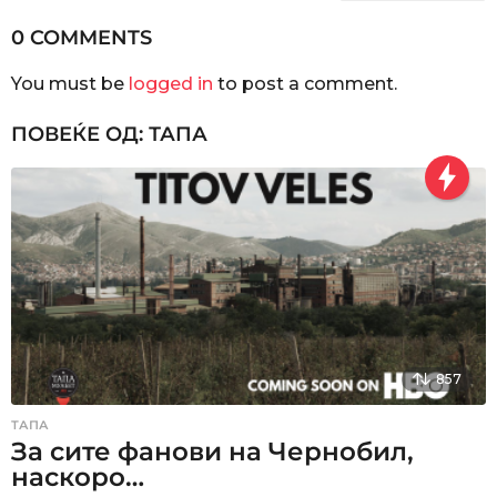
i
n
0 COMMENTS
a
You must be
logged in
to post a comment.
t
i
ПОВЕЌЕ ОД:
ТАПА
o
n
857
ТАПА
За сите фанови на Чернобил,
наскоро…