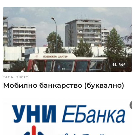
846
ТАПА
,
ТВИТС
Мобилно банкарство (буквално)