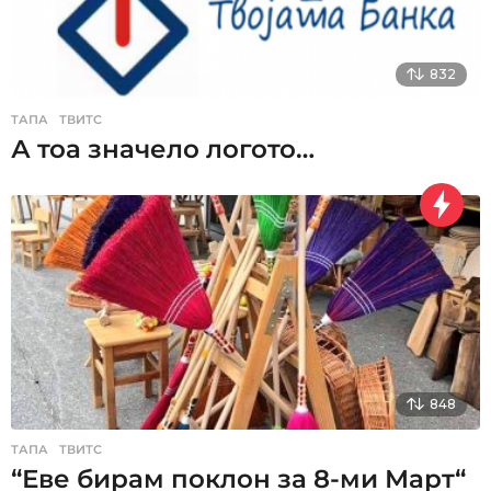
832
ТАПА
,
ТВИТС
А тоа значело логото…
848
ТАПА
,
ТВИТС
“Еве бирам поклон за 8-ми Март“