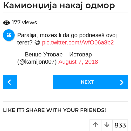
Камионџија накај одмор
y
e
a
b
177
views
r
y
a
s
Paralija, mozes li da go podneseš ovoj
d
a
m
teret? 😋
pic.twitter.com/AvfO06a8b2
g
i
n
o
— Венцо Утовар – Истовар
8
(@kamijon007)
August 7, 2018
y
e
P
a
NEXT
o
r
s
s
t
a
P
g
LIKE IT? SHARE WITH YOUR FRIENDS!
a
o
g
833