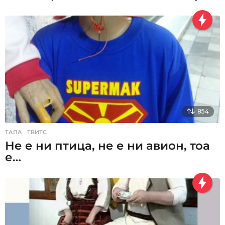
854
ТАПА
,
ТВИТС
Не е ни птица, не е ни авион, тоа
е…