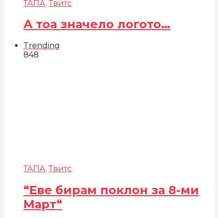
ТАПА
,
Твитс
А тоа значело логото…
Trending
848
ТАПА
,
Твитс
“Еве бирам поклон за 8-ми
Март“