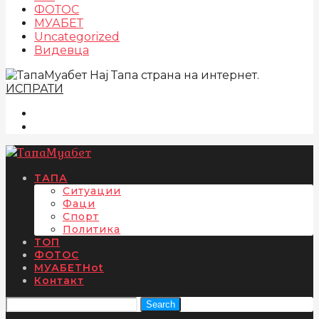
ФОТОС
МУАБЕТ
Uncategorized
Видевца
Нај Тапа страна на интернет.
ИСПРАТИ
ТАПА
Ситуации
Фаци
Спорт
Политика
ТОП
ФОТОС
МУАБЕТ
Hot
Контакт
Search