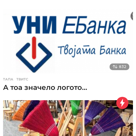
832
ТАПА
,
ТВИТС
А тоа значело логото…