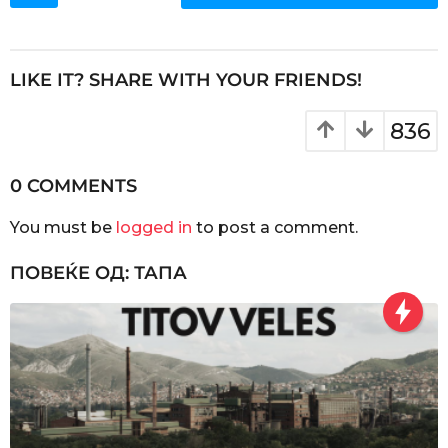
s
t
P
LIKE IT? SHARE WITH YOUR FRIENDS!
a
g
836
i
n
0 COMMENTS
a
You must be
logged in
to post a comment.
t
i
ПОВЕЌЕ ОД:
ТАПА
o
n