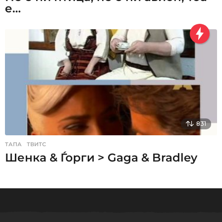
е…
831
ТАПА
,
ТВИТС
Шенка & Ѓорги > Gaga & Bradley