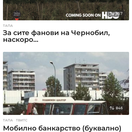
857
ТАПА
За сите фанови на Чернобил,
наскоро…
846
ТАПА
,
ТВИТС
Мобилно банкарство (буквално)