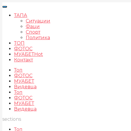
ТАПА
Ситуации
Фаци
Спорт
Политика
ТОП
ФОТОС
МУАБЕТ
Hot
Контакт
Топ
ФОТОС
МУАБЕТ
Видевца
Топ
ФОТОС
МУАБЕТ
Видевца
sections
Топ