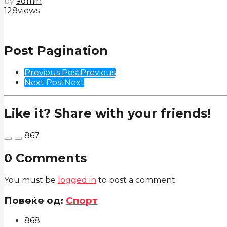
by
admin
128
views
Post Pagination
Previous Post
Previous
Next Post
Next
Like it? Share with your friends!
867
0 Comments
You must be
logged in
to post a comment.
Повеќе од:
Спорт
868