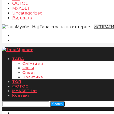
ФОТОС
МУАБЕТ
Uncategorized
Видевца
Нај Тапа страна на интернет.
ИСПРАТ
ТАПА
Ситуации
Фаци
Спорт
Политика
ТОП
ФОТОС
МУАБЕТ
Hot
Контакт
Search