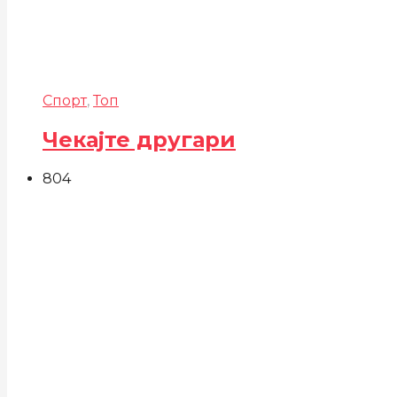
Спорт
,
Топ
Чекајте другари
804