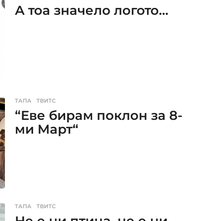
А тоа значело логото…
ТАПА
,
ТВИТС
“Еве бирам поклон за 8-
ми Март“
ТАПА
,
ТВИТС
Не е ни птица, не е ни