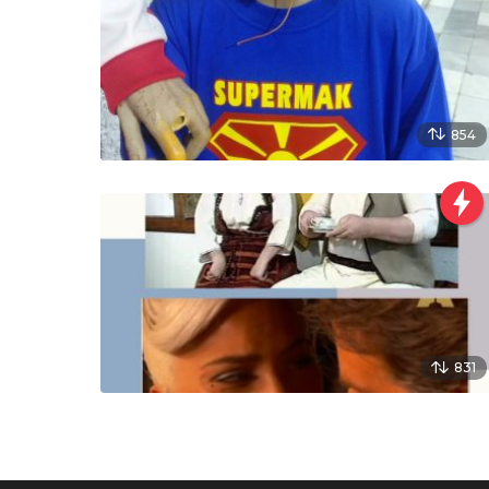
854
831