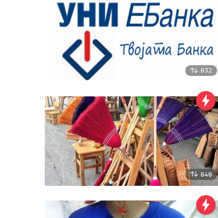
832
848