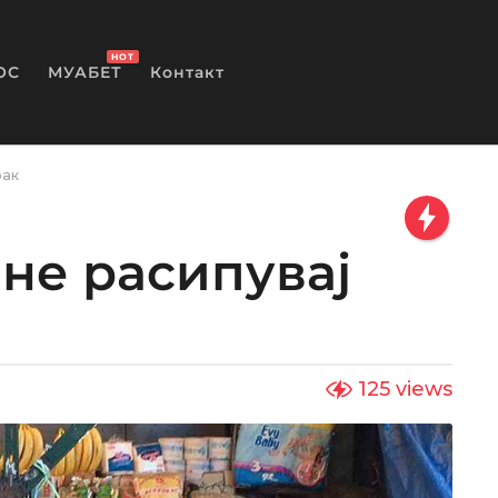
HOT
ОС
МУАБЕТ
Контакт
рак
 не расипувај
125
views