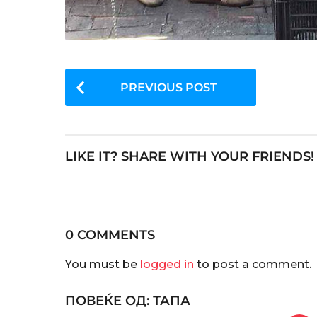
P
PREVIOUS POST
o
s
t
LIKE IT? SHARE WITH YOUR FRIENDS!
P
a
g
i
0 COMMENTS
n
You must be
logged in
to post a comment.
a
ПОВЕЌЕ ОД:
ТАПА
t