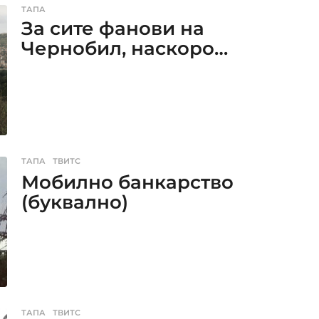
ТАПА
За сите фанови на
Чернобил, наскоро…
ТАПА
,
ТВИТС
Мобилно банкарство
(буквално)
ТАПА
,
ТВИТС