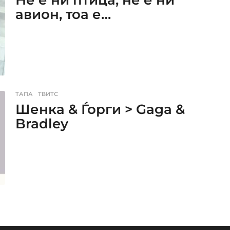
авион, тоа е…
ТАПА
,
ТВИТС
Шенка & Ѓорги > Gaga &
Bradley