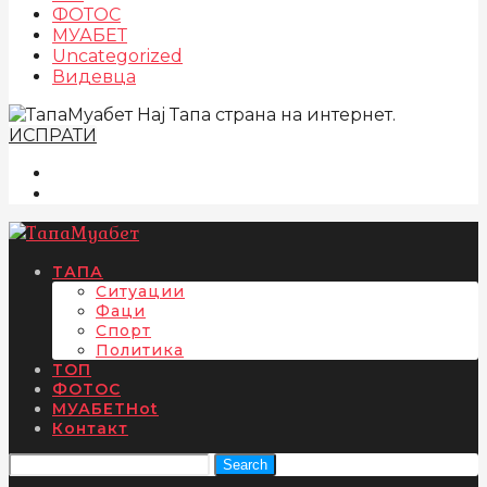
ФОТОС
МУАБЕТ
Uncategorized
Видевца
Нај Тапа страна на интернет.
ИСПРАТИ
ТАПА
Ситуации
Фаци
Спорт
Политика
ТОП
ФОТОС
МУАБЕТ
Hot
Контакт
Search