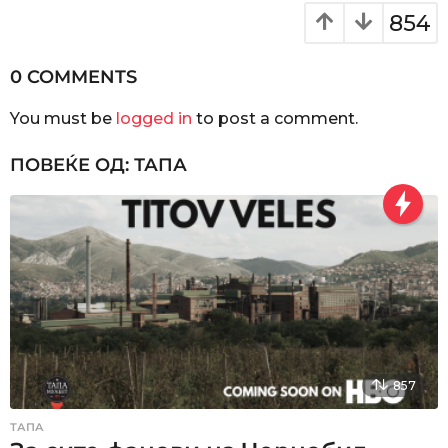
g
854
i
n
0 COMMENTS
a
You must be
logged in
to post a comment.
t
i
ПОВЕЌЕ ОД:
ТАПА
o
n
857
ТАПА