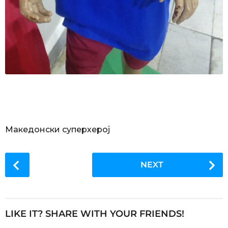
Македонски суперхерој
P
NEXT
o
s
t
P
LIKE IT? SHARE WITH YOUR FRIENDS!
a