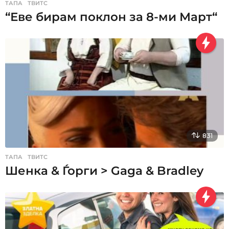
ТАПА
,
ТВИТС
“Еве бирам поклон за 8-ми Март“
831
ТАПА
,
ТВИТС
Шенка & Ѓорги > Gaga & Bradley