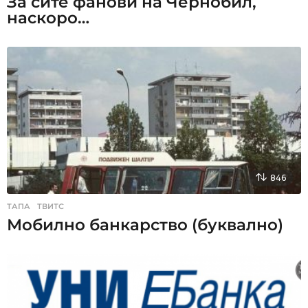
За сите фанови на Чернобил,
наскоро…
846
ТАПА
,
ТВИТС
Мобилно банкарство (буквално)