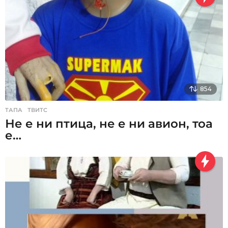
854
ТАПА
,
ТВИТС
Не е ни птица, не е ни авион, тоа
е…