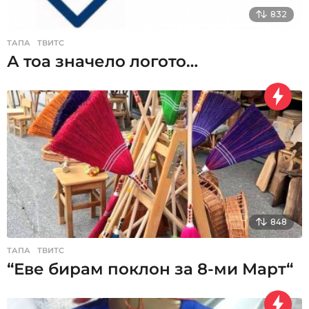
832
ТАПА
,
ТВИТС
А тоа значело логото…
848
ТАПА
,
ТВИТС
“Еве бирам поклон за 8-ми Март“