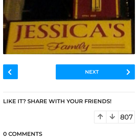
P
NEXT
o
s
t
P
LIKE IT? SHARE WITH YOUR FRIENDS!
a
g
807
i
n
0 COMMENTS