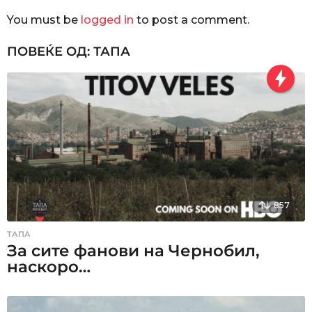
a
You must be
logged in
to post a comment.
t
i
ПОВЕЌЕ ОД:
ТАПА
o
n
857
ТАПА
За сите фанови на Чернобил,
наскоро…