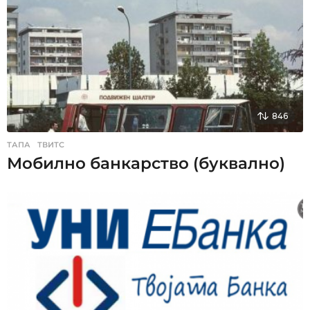
846
ТАПА
,
ТВИТС
Мобилно банкарство (буквално)