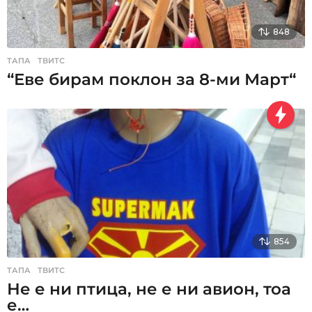
848
ТАПА
,
ТВИТС
“Еве бирам поклон за 8-ми Март“
854
ТАПА
,
ТВИТС
Не е ни птица, не е ни авион, тоа
е…