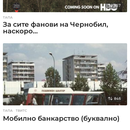
857
ТАПА
За сите фанови на Чернобил,
наскоро…
846
ТАПА
,
ТВИТС
Мобилно банкарство (буквално)