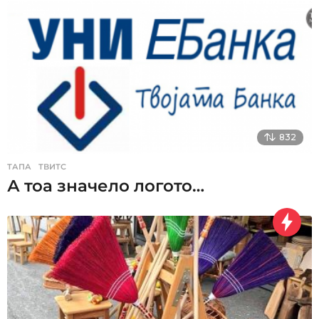
832
ТАПА
,
ТВИТС
А тоа значело логото…