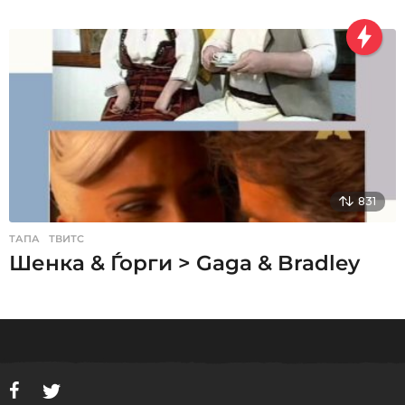
831
ТАПА
,
ТВИТС
Шенка & Ѓорги > Gaga & Bradley