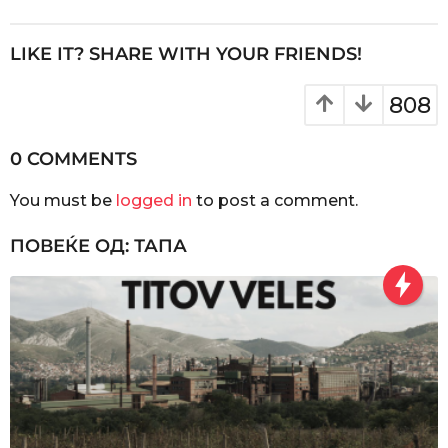
t
P
LIKE IT? SHARE WITH YOUR FRIENDS!
a
g
808
i
n
0 COMMENTS
a
You must be
logged in
to post a comment.
t
i
ПОВЕЌЕ ОД:
ТАПА
o
n