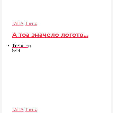
ТАПА
,
Твитс
А тоа значело логото…
Trending
848
ТАПА
,
Твитс