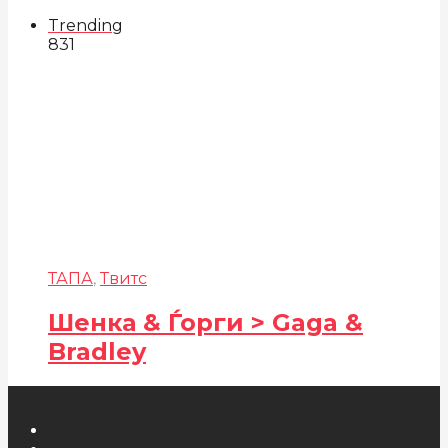
Trending
831
ТАПА
,
Твитс
Шенка & Ѓорги > Gaga &
Bradley