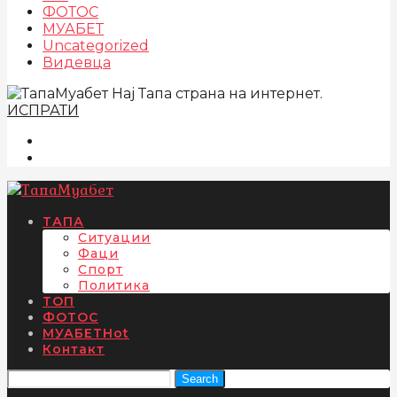
ФОТОС
МУАБЕТ
Uncategorized
Видевца
Нај Тапа страна на интернет.
ИСПРАТИ
ТАПА
Ситуации
Фаци
Спорт
Политика
ТОП
ФОТОС
МУАБЕТ
Hot
Контакт
Search