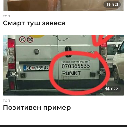
821
ТОП
Смарт туш завеса
822
ТОП
Позитивен пример