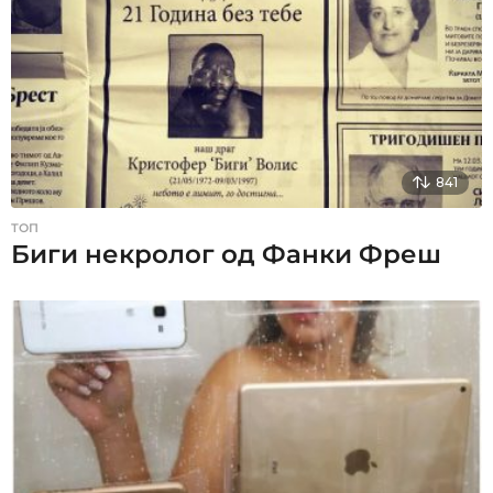
841
ТОП
Биги некролог од Фанки Фреш