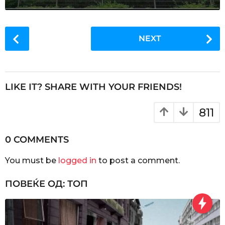
P
NEXT
o
s
t
P
LIKE IT? SHARE WITH YOUR FRIENDS!
a
g
811
i
n
0 COMMENTS
a
You must be
logged in
to post a comment.
t
i
ПОВЕЌЕ ОД:
ТОП
o
n