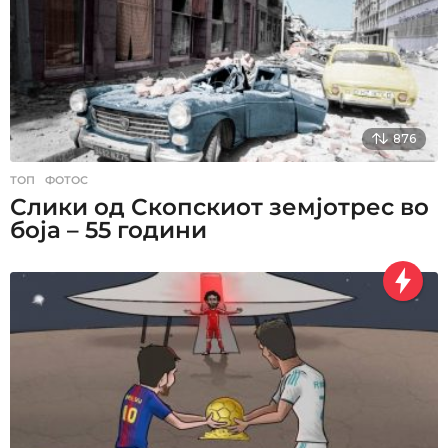
876
ТОП
,
ФОТОС
Слики од Скопскиот земјотрес во
боја – 55 години