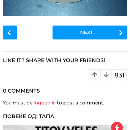
P
NEXT
o
s
t
P
LIKE IT? SHARE WITH YOUR FRIENDS!
a
g
831
i
n
0 COMMENTS
a
You must be
logged in
to post a comment.
t
i
ПОВЕЌЕ ОД:
ТАПА
o
n