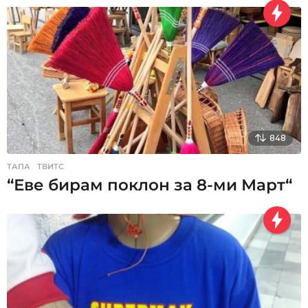
848
ТАПА
,
ТВИТС
“Еве бирам поклон за 8-ми Март“