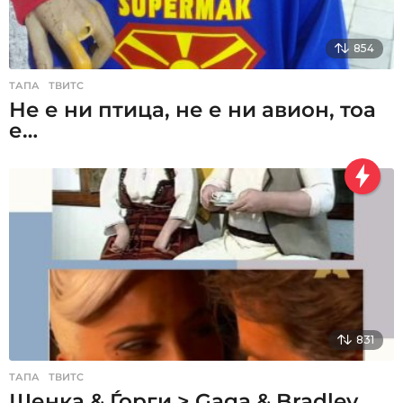
854
ТАПА
,
ТВИТС
Не е ни птица, не е ни авион, тоа
е…
831
ТАПА
,
ТВИТС
Шенка & Ѓорги > Gaga & Bradley