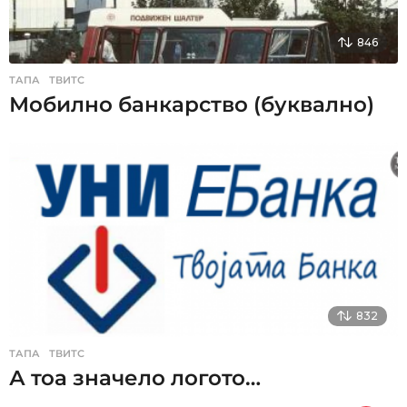
846
ТАПА
,
ТВИТС
Мобилно банкарство (буквално)
832
ТАПА
,
ТВИТС
А тоа значело логото…