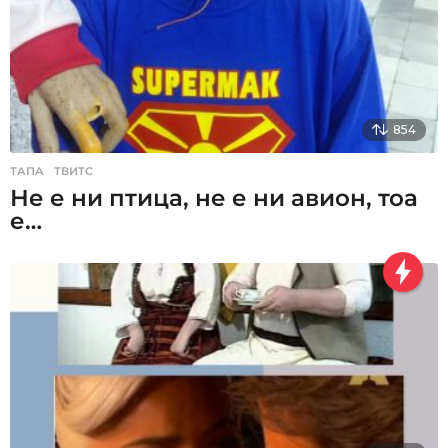
854
ТАПА
,
ТВИТС
Не е ни птица, не е ни авион, тоа
е…