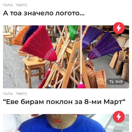
ТАПА
,
ТВИТС
А тоа значело логото…
848
ТАПА
,
ТВИТС
“Еве бирам поклон за 8-ми Март“