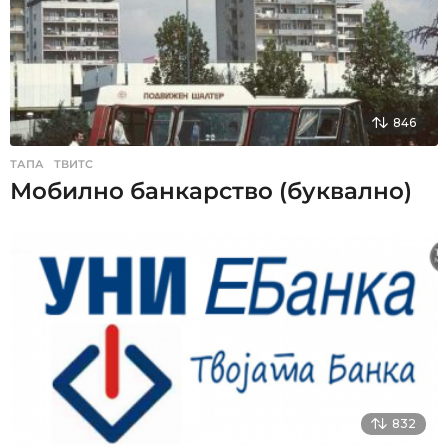
846
ТАПА
,
ТВИТС
Мобилно банкарство (буквално)
832