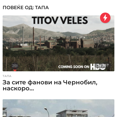
i
ПОВЕЌЕ ОД:
ТАПА
o
n
857
ТАПА
За сите фанови на Чернобил,
наскоро…