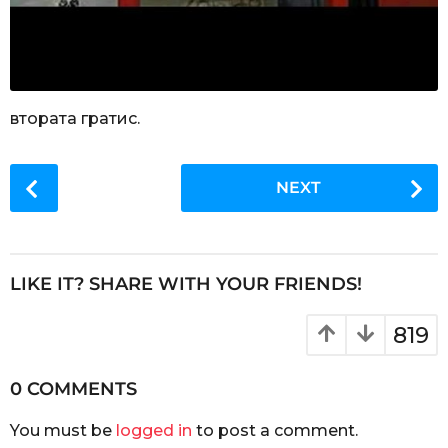
втората гратис.
P
NEXT
o
s
t
P
LIKE IT? SHARE WITH YOUR FRIENDS!
a
g
819
i
n
0 COMMENTS
a
You must be
logged in
to post a comment.
t