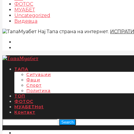
ФОТОС
МУАБЕТ
Uncategorized
Видевца
Нај Тапа страна на интернет.
ИСПРАТ
ТАПА
Ситуации
Фаци
Спорт
Политика
ТОП
ФОТОС
МУАБЕТ
Hot
Контакт
Search