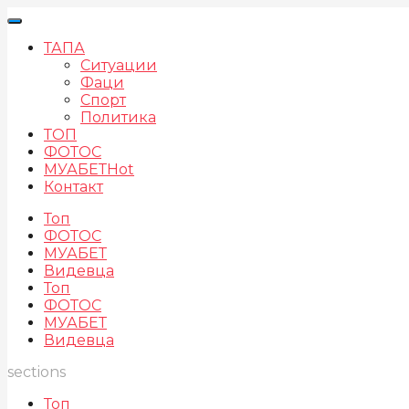
ТАПА
Ситуации
Фаци
Спорт
Политика
ТОП
ФОТОС
МУАБЕТ
Hot
Контакт
Топ
ФОТОС
МУАБЕТ
Видевца
Топ
ФОТОС
МУАБЕТ
Видевца
sections
Топ