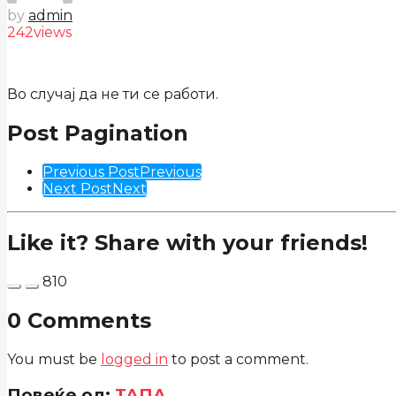
by
admin
242
views
Во случај да не ти се работи.
Post Pagination
Previous Post
Previous
Next Post
Next
Like it? Share with your friends!
810
0 Comments
You must be
logged in
to post a comment.
Повеќе од:
ТАПА