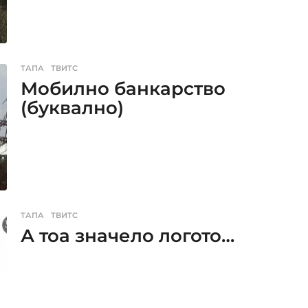
ТАПА
,
ТВИТС
Мобилно банкарство
(буквално)
ТАПА
,
ТВИТС
А тоа значело логото…