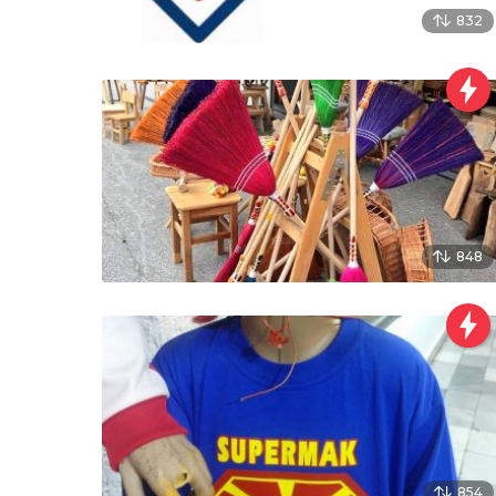
832
848
854