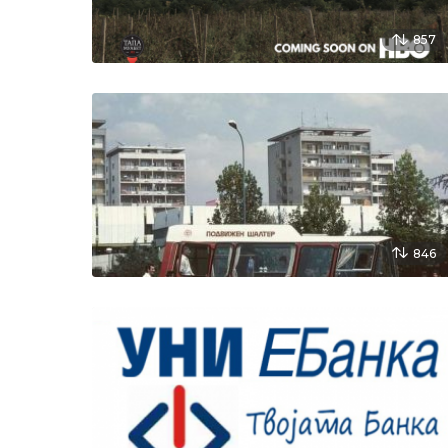
857
846