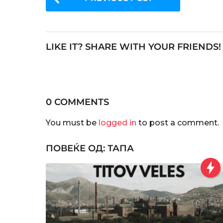
o
s
t
LIKE IT? SHARE WITH YOUR FRIENDS!
P
a
g
i
0 COMMENTS
n
You must be
logged in
to post a comment.
a
ПОВЕЌЕ ОД:
ТАПА
t
i
o
n