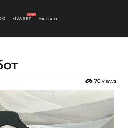
HOT
ОС
МУАБЕТ
Контакт
бот
76
views