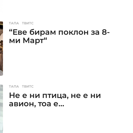
ТАПА
,
ТВИТС
“Еве бирам поклон за 8-
ми Март“
ТАПА
,
ТВИТС
Не е ни птица, не е ни
авион, тоа е…