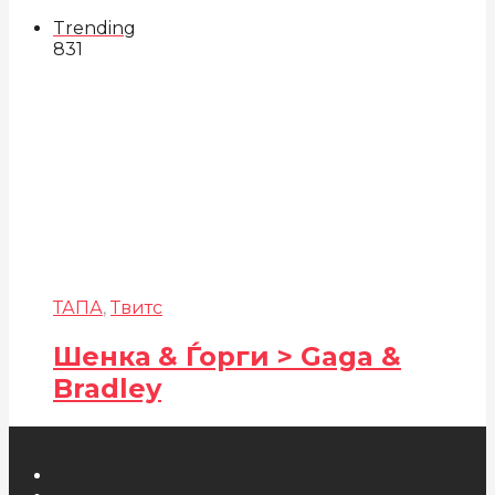
Trending
831
ТАПА
,
Твитс
Шенка & Ѓорги > Gaga &
Bradley