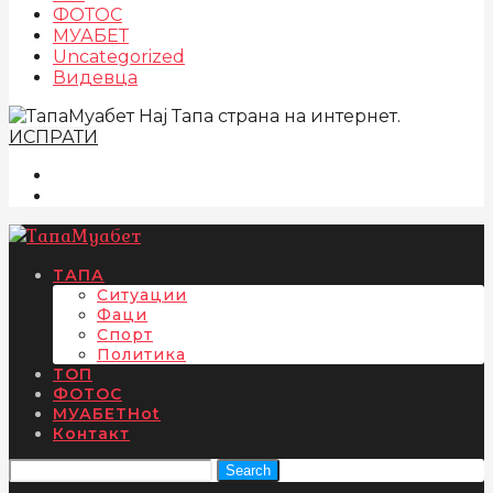
ФОТОС
МУАБЕТ
Uncategorized
Видевца
Нај Тапа страна на интернет.
ИСПРАТИ
ТАПА
Ситуации
Фаци
Спорт
Политика
ТОП
ФОТОС
МУАБЕТ
Hot
Контакт
Search