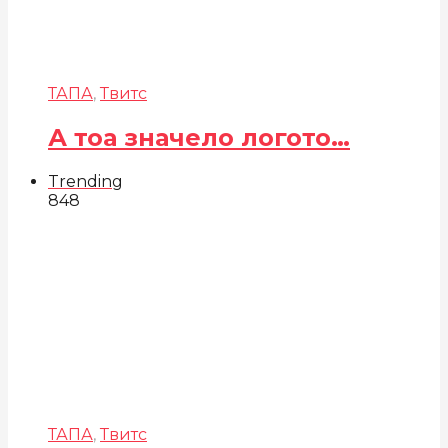
ТАПА
,
Твитс
А тоа значело логото…
Trending
848
ТАПА
,
Твитс