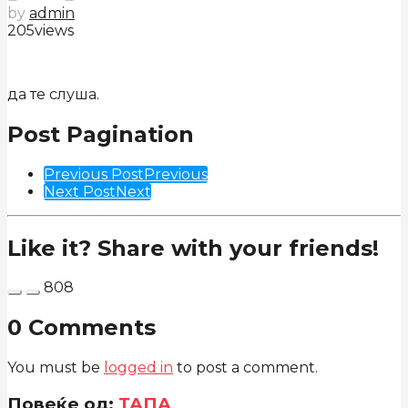
by
admin
205
views
да те слуша.
Post Pagination
Previous Post
Previous
Next Post
Next
Like it? Share with your friends!
808
0 Comments
You must be
logged in
to post a comment.
Повеќе од:
ТАПА