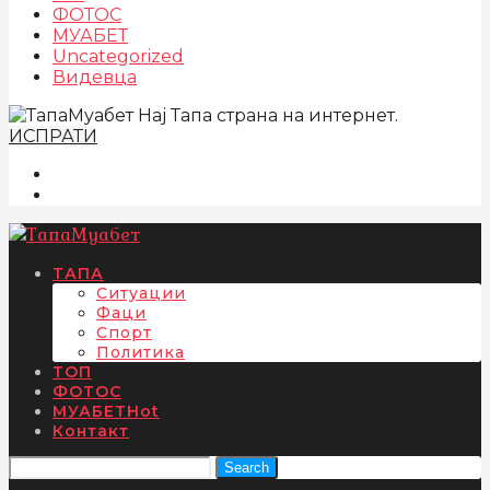
ФОТОС
МУАБЕТ
Uncategorized
Видевца
Нај Тапа страна на интернет.
ИСПРАТИ
ТАПА
Ситуации
Фаци
Спорт
Политика
ТОП
ФОТОС
МУАБЕТ
Hot
Контакт
Search