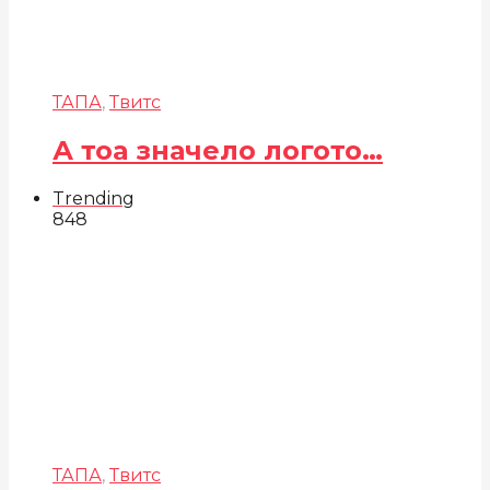
ТАПА
,
Твитс
А тоа значело логото…
Trending
848
ТАПА
,
Твитс