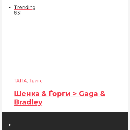
Trending
831
ТАПА
,
Твитс
Шенка & Ѓорги > Gaga &
Bradley