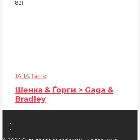
831
ТАПА
,
Твитс
Шенка & Ѓорги > Gaga &
Bradley