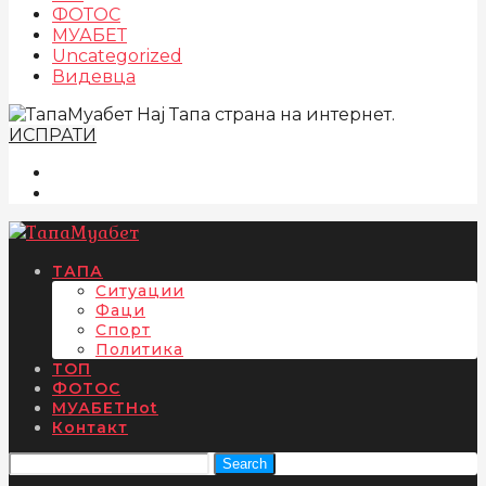
ФОТОС
МУАБЕТ
Uncategorized
Видевца
Нај Тапа страна на интернет.
ИСПРАТИ
ТАПА
Ситуации
Фаци
Спорт
Политика
ТОП
ФОТОС
МУАБЕТ
Hot
Контакт
Search