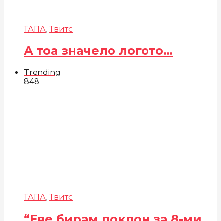
ТАПА
,
Твитс
А тоа значело логото…
Trending
848
ТАПА
,
Твитс
“Еве бирам поклон за 8-ми