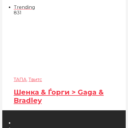
Trending
831
ТАПА
,
Твитс
Шенка & Ѓорги > Gaga &
Bradley