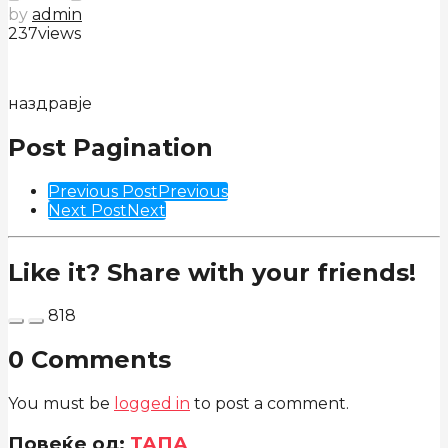
by
admin
237
views
наздравје
Post Pagination
Previous Post
Previous
Next Post
Next
Like it? Share with your friends!
818
0 Comments
You must be
logged in
to post a comment.
Повеќе од:
ТАПА