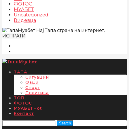
ФОТОС
МУАБЕТ
Uncategorized
Видевца
Нај Тапа страна на интернет.
ИСПРАТИ
ТАПА
Ситуации
Фаци
Спорт
Политика
ТОП
ФОТОС
МУАБЕТ
Hot
Контакт
Search