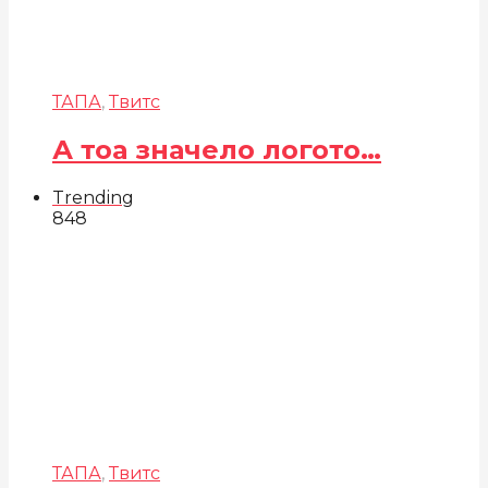
ТАПА
,
Твитс
А тоа значело логото…
Trending
848
ТАПА
,
Твитс