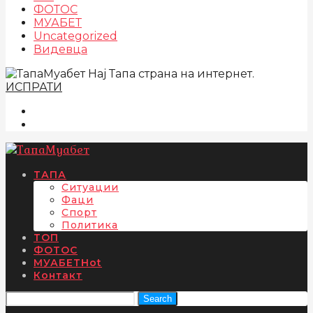
ФОТОС
МУАБЕТ
Uncategorized
Видевца
Нај Тапа страна на интернет.
ИСПРАТИ
ТАПА
Ситуации
Фаци
Спорт
Политика
ТОП
ФОТОС
МУАБЕТ
Hot
Контакт
Search