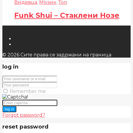
Видевца
,
Мјузик
,
Топ
Funk Shui – Стаклени Нозе
© 2026 Сите права се задржани на граница
log in
Remember me
log in
Forgot password?
reset password