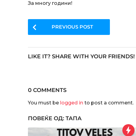
e
За многу години!
a
r
P
s
PREVIOUS POST
a
o
g
s
o
t
LIKE IT? SHARE WITH YOUR FRIENDS!
P
a
g
i
0 COMMENTS
n
You must be
logged in
to post a comment.
a
ПОВЕЌЕ ОД:
ТАПА
t
i