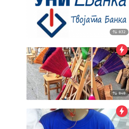
832
848