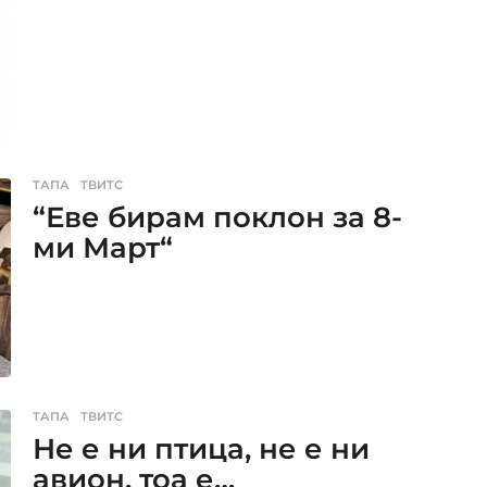
ТАПА
,
ТВИТС
“Еве бирам поклон за 8-
ми Март“
ТАПА
,
ТВИТС
Не е ни птица, не е ни
авион, тоа е…