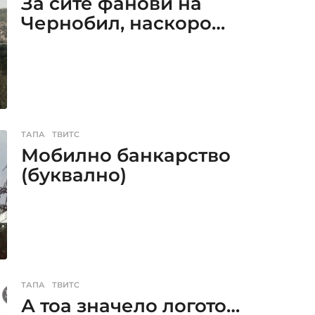
За сите фанови на
Чернобил, наскоро…
ТАПА
,
ТВИТС
Мобилно банкарство
(буквално)
ТАПА
,
ТВИТС
А тоа значело логото…