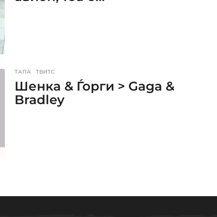
ТАПА
,
ТВИТС
Шенка & Ѓорги > Gaga &
Bradley