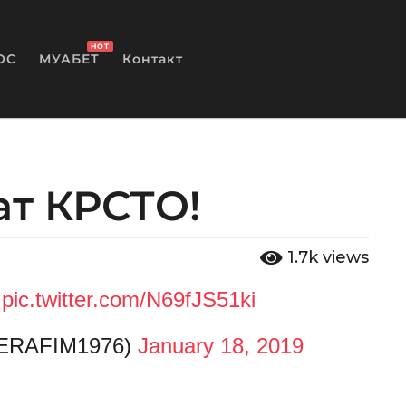
HOT
ОС
МУАБЕТ
Контакт
ат КРСТО!
1.7k
views
!
pic.twitter.com/N69fJS51ki
SERAFIM1976)
January 18, 2019