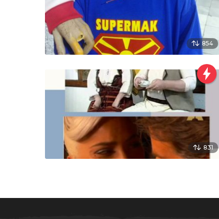
854
831