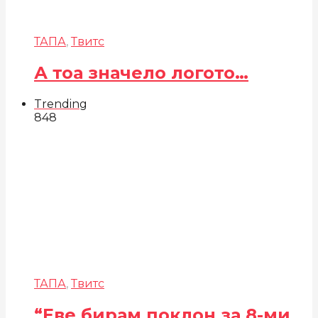
ТАПА
,
Твитс
А тоа значело логото…
Trending
848
ТАПА
,
Твитс
“Еве бирам поклон за 8-ми