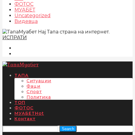
ФОТОС
МУАБЕТ
Uncategorized
Видевца
Нај Тапа страна на интернет.
ИСПРАТИ
ТАПА
Ситуации
Фаци
Спорт
Политика
ТОП
ФОТОС
МУАБЕТ
Hot
Контакт
Search