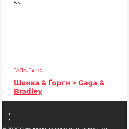
831
ТАПА
,
Твитс
Шенка & Ѓорги > Gaga &
Bradley