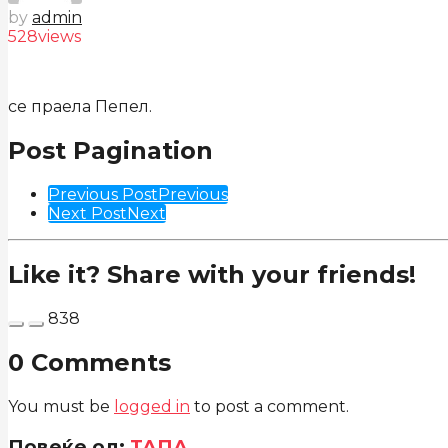
by
admin
528
views
се праела Пепел.
Post Pagination
Previous Post
Previous
Next Post
Next
Like it? Share with your friends!
838
0 Comments
You must be
logged in
to post a comment.
Повеќе од:
ТАПА