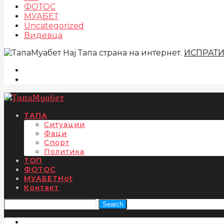
ФОТОС
МУАБЕТ
Uncategorized
Видевца
Нај Тапа страна на интернет.
ИСПРАТ
ТАПА
Ситуации
Фаци
Спорт
Политика
ТОП
ФОТОС
МУАБЕТ
Hot
Контакт
Search