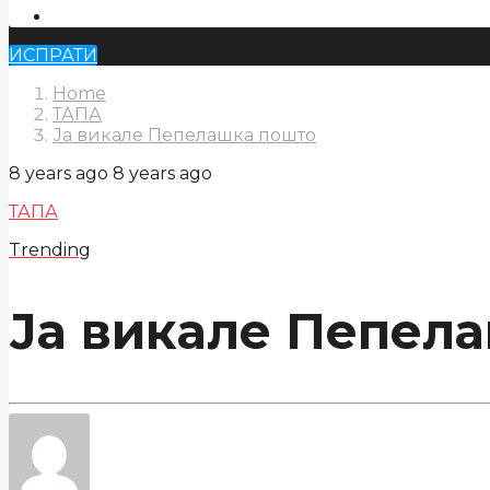
ИСПРАТИ
Home
ТАПА
Ја викале Пепелашка пошто
8 years ago
8 years ago
ТАПА
Trending
Ја викале Пепел