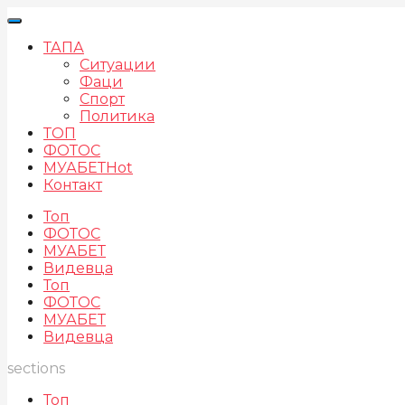
ТАПА
Ситуации
Фаци
Спорт
Политика
ТОП
ФОТОС
МУАБЕТ
Hot
Контакт
Топ
ФОТОС
МУАБЕТ
Видевца
Топ
ФОТОС
МУАБЕТ
Видевца
sections
Топ