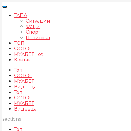
ТАПА
Ситуации
Фаци
Спорт
Политика
ТОП
ФОТОС
МУАБЕТ
Hot
Контакт
Топ
ФОТОС
МУАБЕТ
Видевца
Топ
ФОТОС
МУАБЕТ
Видевца
sections
Топ