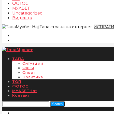
ФОТОС
МУАБЕТ
Uncategorized
Видевца
Нај Тапа страна на интернет.
ИСПРАТ
ТАПА
Ситуации
Фаци
Спорт
Политика
ТОП
ФОТОС
МУАБЕТ
Hot
Контакт
Search