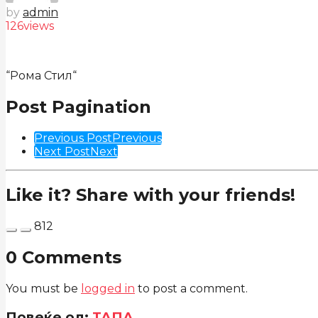
by
admin
126
views
“Рома Стил“
Post Pagination
Previous Post
Previous
Next Post
Next
Like it? Share with your friends!
812
0 Comments
You must be
logged in
to post a comment.
Повеќе од:
ТАПА