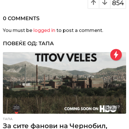
g
854
i
n
0 COMMENTS
a
You must be
logged in
to post a comment.
t
i
ПОВЕЌЕ ОД:
ТАПА
o
n
857
ТАПА
За сите фанови на Чернобил,