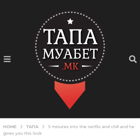
ТАПА
HOME
5 minutes into the netflix and chill and he
gives you this look