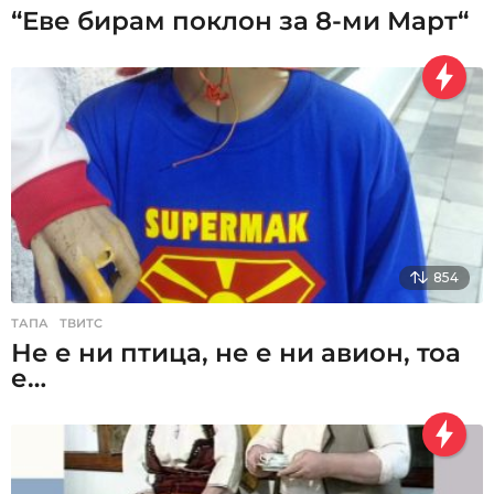
“Еве бирам поклон за 8-ми Март“
854
ТАПА
,
ТВИТС
Не е ни птица, не е ни авион, тоа
е…