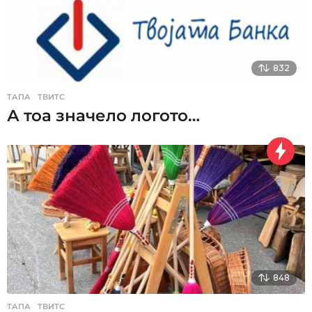
832
ТАПА
,
ТВИТС
А тоа значело логото…
848
ТАПА
,
ТВИТС