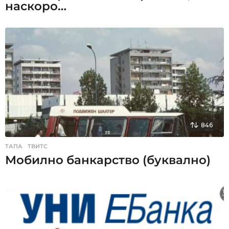
наскоро…
846
ТАПА
,
ТВИТС
Мобилно банкарство (буквално)