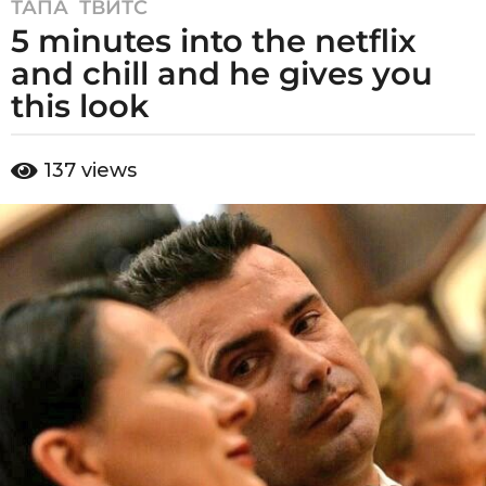
ТАПА
,
ТВИТС
8
5 minutes into the netflix
y
e
and chill and he gives you
a
this look
r
s
b
a
137
views
y
g
a
o
d
m
8
i
y
n
e
a
r
s
a
g
o