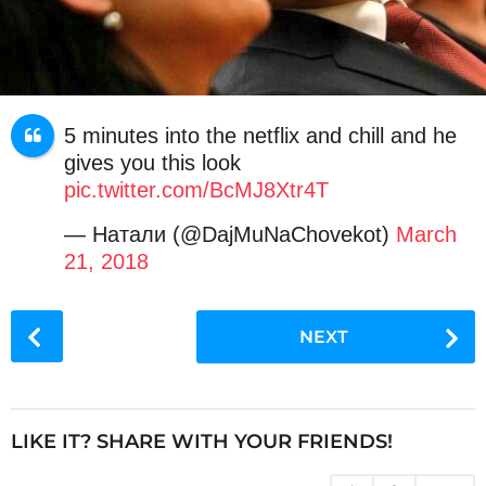
5 minutes into the netflix and chill and he
gives you this look
pic.twitter.com/BcMJ8Xtr4T
— Натали (@DajMuNaChovekot)
March
21, 2018
P
NEXT
o
s
t
P
LIKE IT? SHARE WITH YOUR FRIENDS!
a