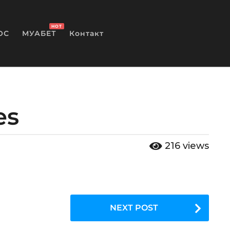
HOT
ОС
МУАБЕТ
Контакт
es
216
views
NEXT POST