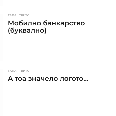
ТАПА
,
ТВИТС
Мобилно банкарство
(буквално)
ТАПА
,
ТВИТС
А тоа значело логото…