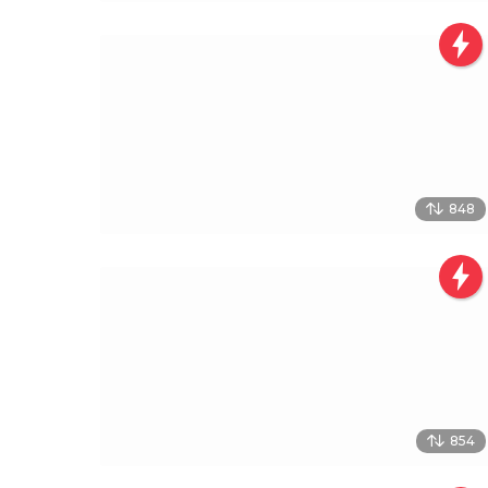
848
854