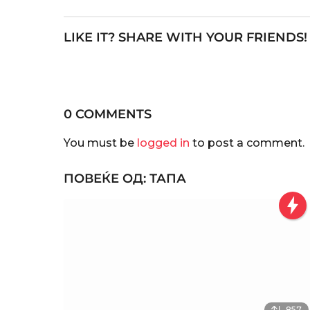
s
e
a
t
r
LIKE IT? SHARE WITH YOUR FRIENDS!
P
s
a
a
g
g
o
i
0 COMMENTS
n
You must be
logged in
to post a comment.
a
ПОВЕЌЕ ОД:
ТАПА
t
i
o
n
857