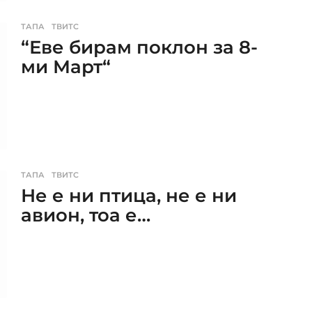
ТАПА
,
ТВИТС
“Еве бирам поклон за 8-
ми Март“
ТАПА
,
ТВИТС
Не е ни птица, не е ни
авион, тоа е…