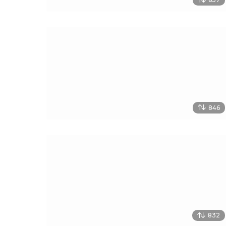
846
832