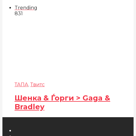
Trending
831
ТАПА
,
Твитс
Шенка & Ѓорги > Gaga &
Bradley