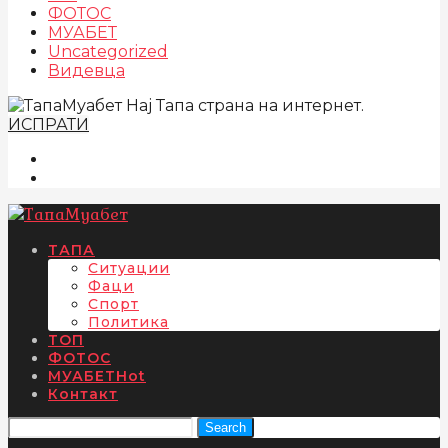
ФОТОС
МУАБЕТ
Uncategorized
Видевца
Нај Тапа страна на интернет.
ИСПРАТИ
ТАПА
Ситуации
Фаци
Спорт
Политика
ТОП
ФОТОС
МУАБЕТ
Hot
Контакт
Search