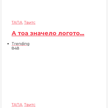
ТАПА
,
Твитс
А тоа значело логото…
Trending
848
ТАПА
,
Твитс