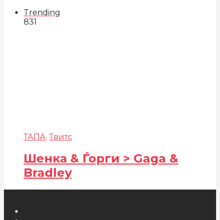
Trending
831
ТАПА
,
Твитс
Шенка & Ѓорги > Gaga &
Bradley