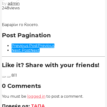
by
admin
248
views
Барајќи го Ќосето.
Post Pagination
Previous Post
Previous
Next Post
Next
Like it? Share with your friends!
811
0 Comments
You must be
logged in
to post a comment.
Повеќе од:
ТАПА