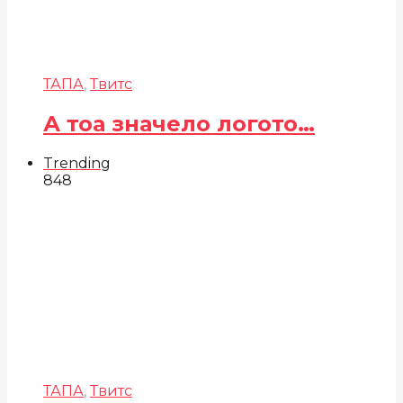
ТАПА
,
Твитс
А тоа значело логото…
Trending
848
ТАПА
,
Твитс