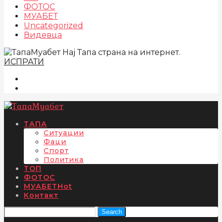
ФОТОС
МУАБЕТ
Uncategorized
Видевца
Нај Тапа страна на интернет.
ИСПРАТИ
ТАПА
Ситуации
Фаци
Спорт
Политика
ТОП
ФОТОС
МУАБЕТ
Hot
Контакт
Search