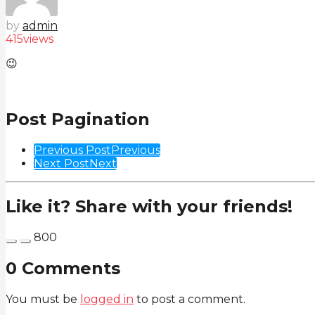
by
admin
415
views
😉
Post Pagination
Previous Post
Previous
Next Post
Next
Like it? Share with your friends!
800
0 Comments
You must be
logged in
to post a comment.