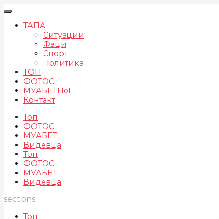
ТАПА
Ситуации
Фаци
Спорт
Политика
ТОП
ФОТОС
МУАБЕТ
Hot
Контакт
Топ
ФОТОС
МУАБЕТ
Видевца
Топ
ФОТОС
МУАБЕТ
Видевца
sections
Топ