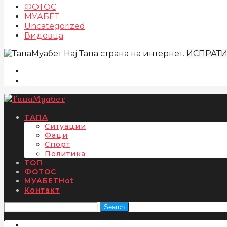
ФОТОС
МУАБЕТ
Uncategorized
Видевца
Нај Тапа страна на интернет.
ИСПРАТ
ТАПА
Ситуации
Фаци
Спорт
Политика
ТОП
ФОТОС
МУАБЕТ
Hot
Контакт
Search