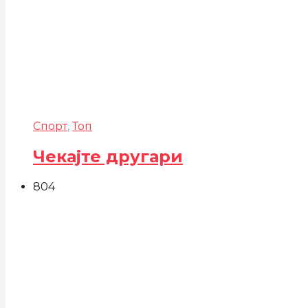
Спорт
,
Топ
Чекајте другари
804