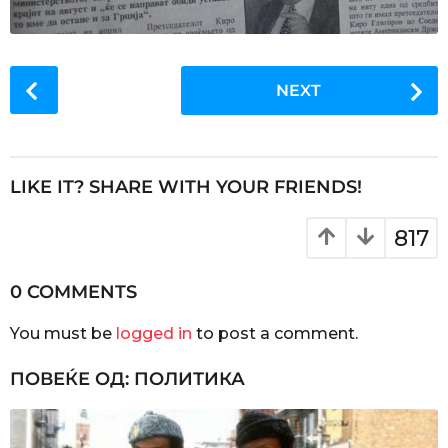
P
NEXT
o
s
t
P
LIKE IT? SHARE WITH YOUR FRIENDS!
a
g
817
i
n
0 COMMENTS
a
You must be
logged in
to post a comment.
t
i
ПОВЕЌЕ ОД:
ПОЛИТИКА
o
n