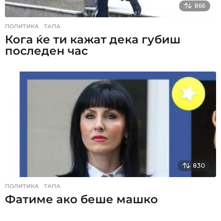
866
ПОЛИТИКА
,
ТАПА
Кога ќе ти кажат дека губиш
последен час
830
ПОЛИТИКА
,
ТАПА
Фатиме ако беше машко