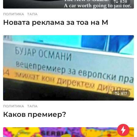
838
ПОЛИТИКА
,
ТАПА
Новата реклама за тоа на М
817
ПОЛИТИКА
,
ТАПА
Каков премиер?