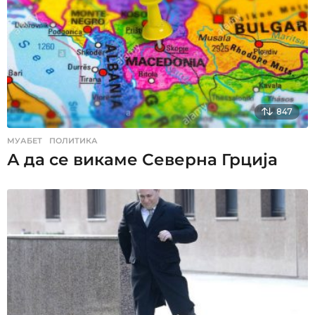
847
МУАБЕТ
,
ПОЛИТИКА
А да се викаме Северна Грција