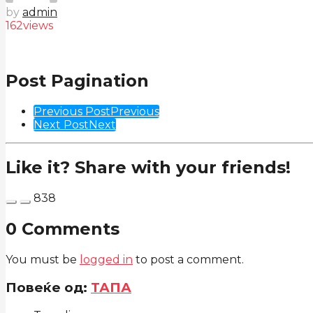
by
admin
162
views
Post Pagination
Previous Post
Previous
Next Post
Next
Like it? Share with your friends!
838
0 Comments
You must be
logged in
to post a comment.
Повеќе од:
ТАПА