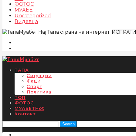
ФОТОС
МУАБЕТ
Uncategorized
Видевца
Нај Тапа страна на интернет.
ИСПРАТ
ТАПА
Ситуации
Фаци
Спорт
Политика
ТОП
ФОТОС
МУАБЕТ
Hot
Контакт
Search