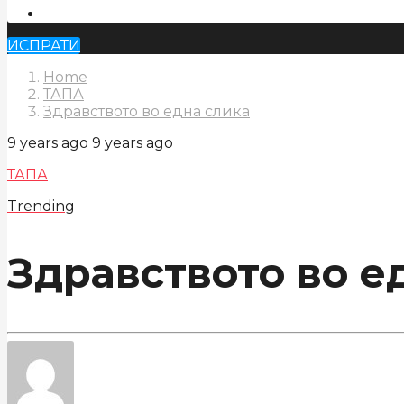
ИСПРАТИ
Home
ТАПА
Здравството во една слика
9 years ago
9 years ago
ТАПА
Trending
Здравството во е