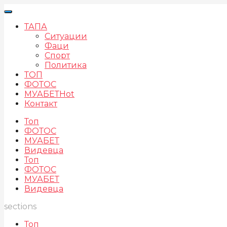
ТАПА
Ситуации
Фаци
Спорт
Политика
ТОП
ФОТОС
МУАБЕТ
Hot
Контакт
Топ
ФОТОС
МУАБЕТ
Видевца
Топ
ФОТОС
МУАБЕТ
Видевца
sections
Топ